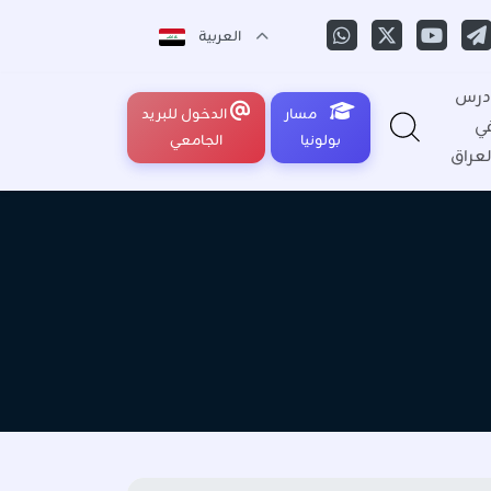
العربية
درس
مسار
الدخول للبريد
ي
بولونيا
الجامعي
لعراق