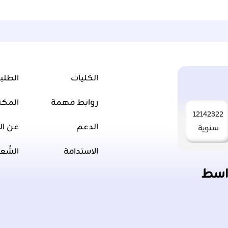
الكليات
الطلب
روابط مهمة
المكت
12142322
الدعم
عن ال
سنوية
الاستدامة
الشُع
اسط