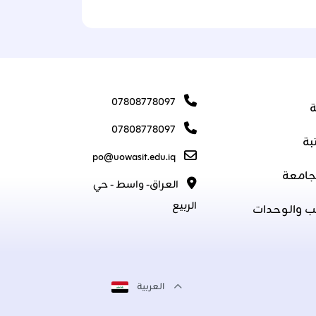
07808778097
ة
07808778097
بة
po@uowasit.edu.iq
جامعة
العراق- واسط - حي
الربيع
ب والوحدات
العربية