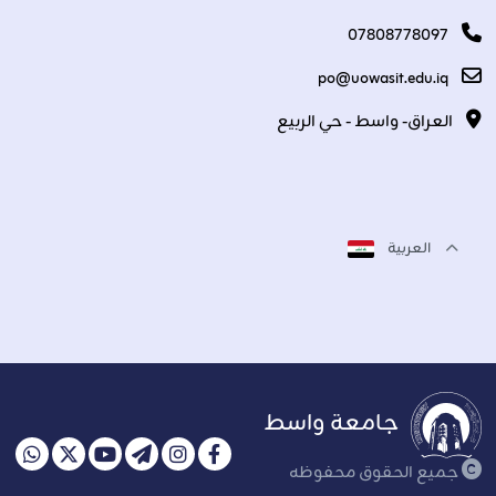
07808778097
po@uowasit.edu.iq
العراق- واسط - حي الربيع
العربية
جامعة واسط
جميع الحقوق محفوظه