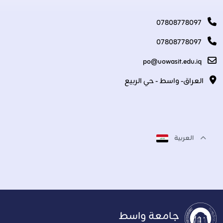
07808778097
07808778097
po@uowasit.edu.iq
العراق- واسط - حي الربيع
العربية
جامعة واسط