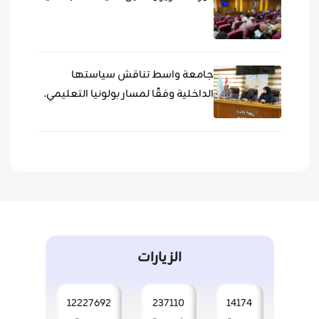
جامعة واسط تناقش سياستها
الداخلية وفقًا لمسار بولونيا التعليمي.
الزيارات
12227692
237110
14174