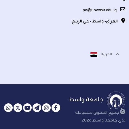
po@uowasit.edu.iq
العراق- واسط - حي الربيع
العربية
جامعة واسط
جميع الحقوق محفوظه
لدى جامعة واسط 2026