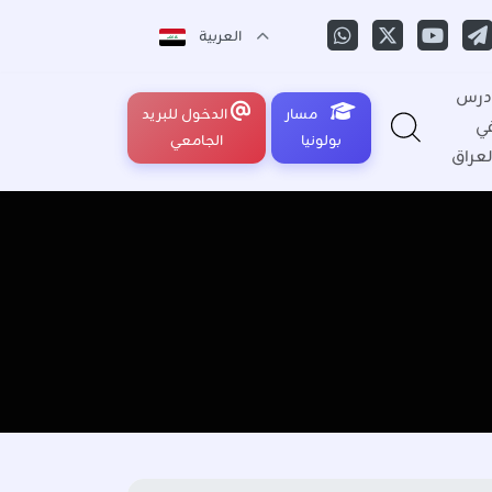
العربية
درس
مسار
الدخول للبريد
ي
بولونيا
الجامعي
لعراق