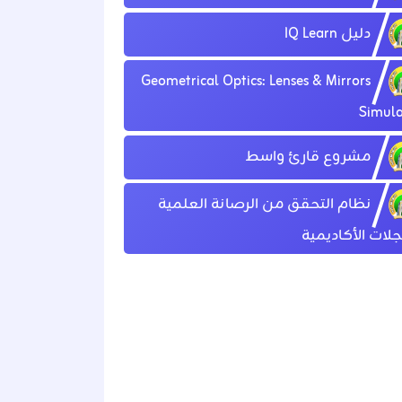
دليل IQ Learn
Geometrical Optics: Lenses & Mirrors
Simula
مشروع قارئ واسط
نظام التحقق من الرصانة العلمية
لات الأكاديمية