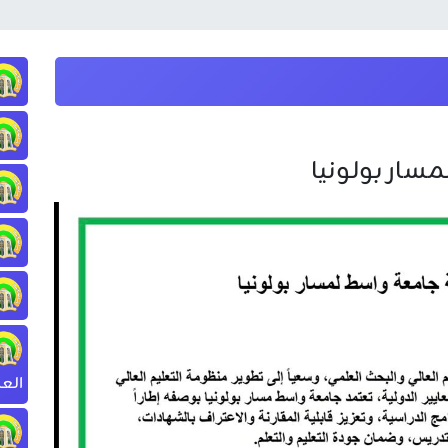
سار بولونيا
العا