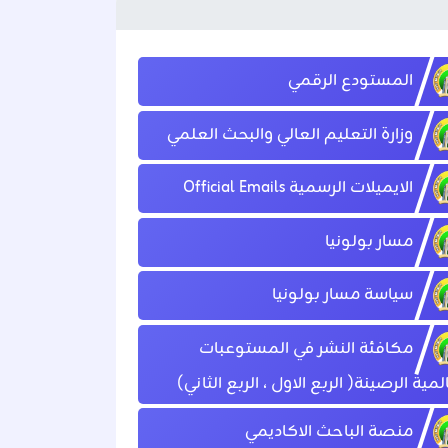
المستودع الرقمي
وزارة التعليم العالي والبحث العلمي
الايميلات الرسمية‎ Official Emails ‎
مسار بولونيا
سياسة مسار بولونيا
مكافئة النشر في المستوعبات
لمية الرصينة( الربع الاول ، الربع الثاني)
منصة الباحث الاكاديمي