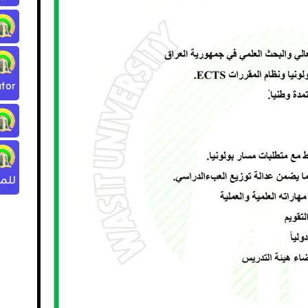
tor
للمج