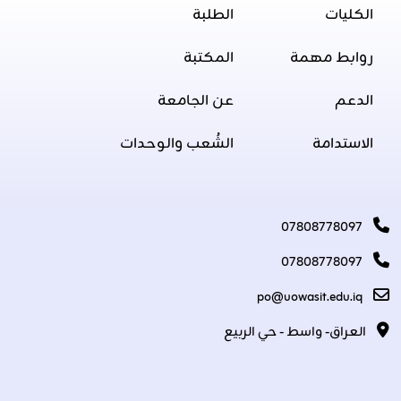
الكليات
الطلبة
روابط مهمة
المكتبة
الدعم
عن الجامعة
الاستدامة
الشُعب والوحدات
07808778097
07808778097
po@uowasit.edu.iq
العراق- واسط - حي الربيع