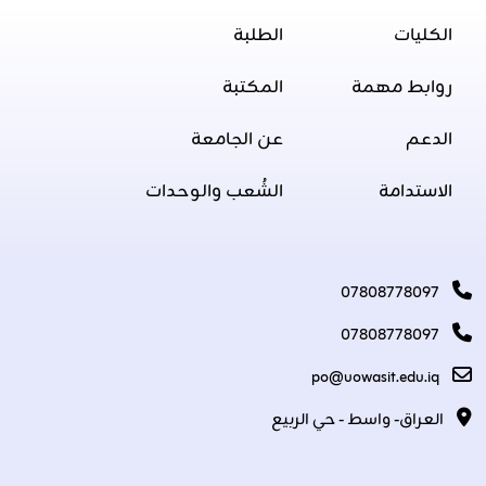
الكليات
الطلبة
روابط مهمة
المكتبة
الدعم
عن الجامعة
الاستدامة
الشُعب والوحدات
07808778097
07808778097
po@uowasit.edu.iq
العراق- واسط - حي الربيع