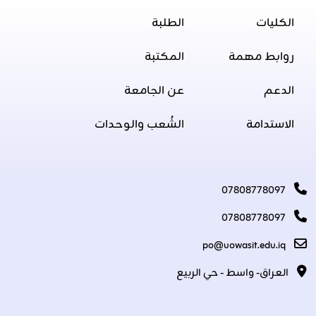
الكليات
الطلبة
روابط مهمة
المكتبة
الدعم
عن الجامعة
الاستدامة
الشُعب والوحدات
07808778097
07808778097
po@uowasit.edu.iq
العراق- واسط - حي الربيع