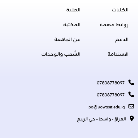
الكليات
الطلبة
روابط مهمة
المكتبة
الدعم
عن الجامعة
الاستدامة
الشُعب والوحدات
07808778097
07808778097
po@uowasit.edu.iq
العراق- واسط - حي الربيع