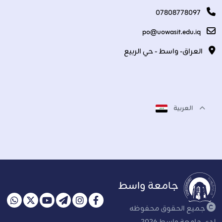
07808778097
po@uowasit.edu.iq
العراق- واسط - حي الربيع
العربية
جامعة واسط
جميع الحقوق محفوظه