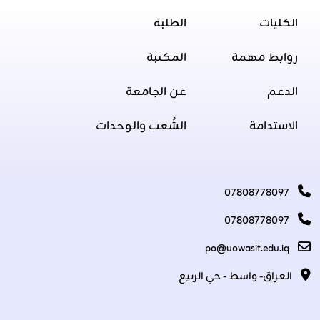
الكليات
الطلبة
روابط مهمة
المكتبة
الدعم
عن الجامعة
الاستدامة
الشُعب والوحدات
07808778097
07808778097
po@uowasit.edu.iq
العراق- واسط - حي الربيع