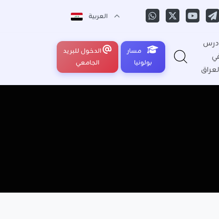
العربية
درس
مسار
الدخول للبريد
ي
بولونيا
الجامعي
لعراق