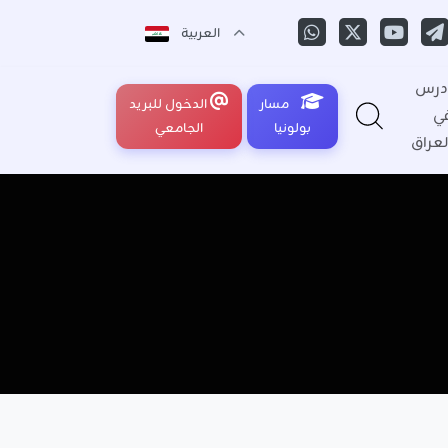
العربية
درس
مسار
الدخول للبريد
ي
بولونيا
الجامعي
لعراق