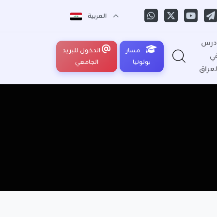
العربية
درس
مسار
الدخول للبريد
ي
بولونيا
الجامعي
لعراق