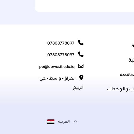
07808778097
ة
07808778097
بة
po@uowasit.edu.iq
جامعة
العراق- واسط - حي
الربيع
ب والوحدات
العربية