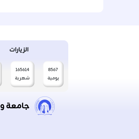
الزيارات
165614
8567
يومية
شهرية
جامعة و