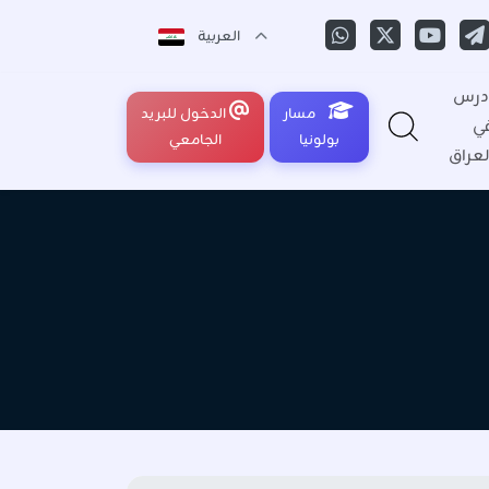
العربية
درس
مسار
الدخول للبريد
ي
بولونيا
الجامعي
لعراق