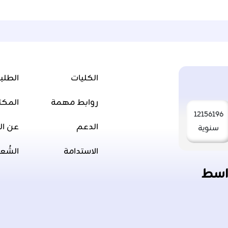
الكليات
الطلب
روابط مهمة
المكت
12156196
الدعم
عن ال
سنوية
الاستدامة
الشُع
اسط