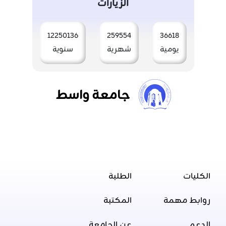
الزيارات
12250136
259554
36618
يومية
شهرية
سنوية
جامعة واسط
الكليات
الطلبة
روابط مهمة
المكتبة
الدعم
عن الجامعة