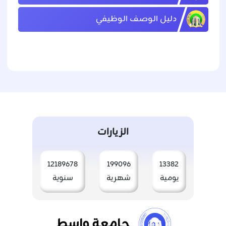
دليل الوصف الوظيفي
الزيارات
12189678
199096
13382
يومية
شهرية
سنوية
جامعة واسط