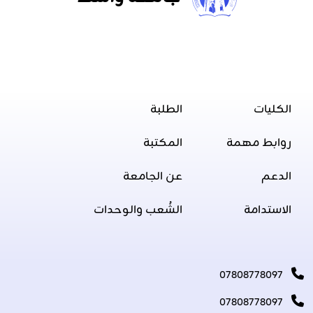
الكليات
الطلبة
روابط مهمة
المكتبة
الدعم
عن الجامعة
الاستدامة
الشُعب والوحدات
07808778097
07808778097