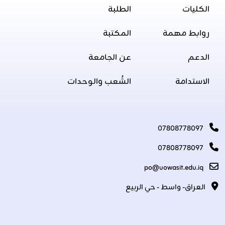
الكليات
الطلبة
روابط مهمة
المكتبة
الدعم
عن الجامعة
الاستدامة
الشُعب والوحدات
07808778097
07808778097
po@uowasit.edu.iq
العراق- واسط - حي الربيع