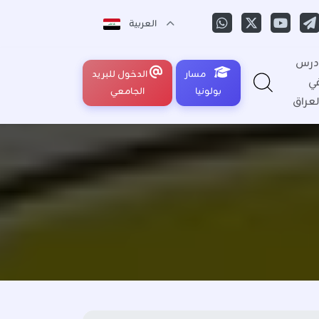
العربية
درس
مسار
الدخول للبريد
ي
بولونيا
الجامعي
لعراق