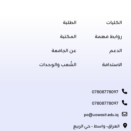
الكليات
الطلبة
روابط مهمة
المكتبة
الدعم
عن الجامعة
الاستدامة
الشُعب والوحدات
07808778097
07808778097
po@uowasit.edu.iq
العراق- واسط - حي الربيع