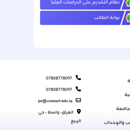
نظام التقديم على الدراسات العليا
بوابة الطالب
07808778097
ة
07808778097
بة
po@uowasit.edu.iq
جامعة
العراق- واسط - حي
الربيع
ب والوحدات