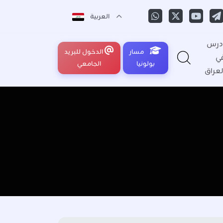
العربية
درس
مسار
الدخول للبريد
ي
بولونيا
الجامعي
لعراق