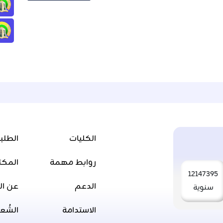
الكليات
الطلب
روابط مهمة
المكت
12147395
الدعم
عن ال
سنوية
الاستدامة
الشُع