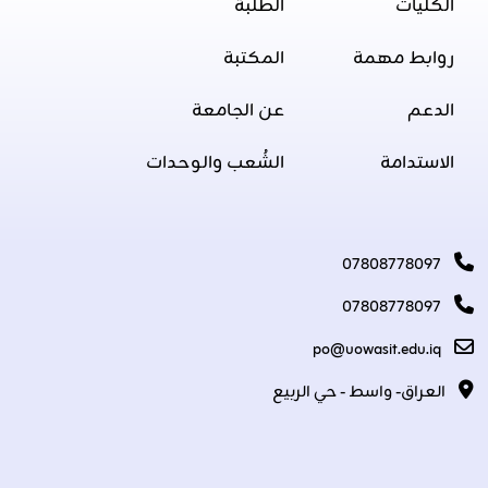
الكليات
الطلبة
روابط مهمة
المكتبة
الدعم
عن الجامعة
الاستدامة
الشُعب والوحدات
07808778097
07808778097
po@uowasit.edu.iq
العراق- واسط - حي الربيع