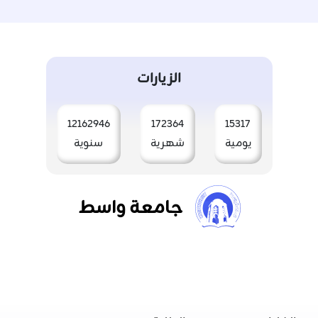
الزيارات
12162946
172364
15317
يومية
شهرية
سنوية
جامعة واسط