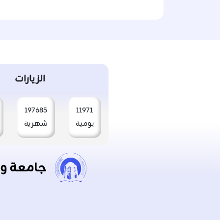
الزيارات
197685
11971
يومية
شهرية
جامعة و