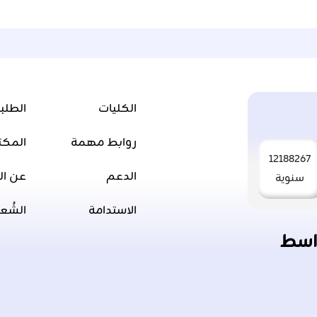
الكليات
الطلب
روابط مهمة
المكت
12188267
الدعم
عن ال
سنوية
الاستدامة
الشُع
اسط