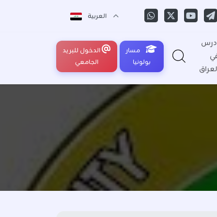
العربية
درس
مسار
الدخول للبريد
ي
بولونيا
الجامعي
لعراق