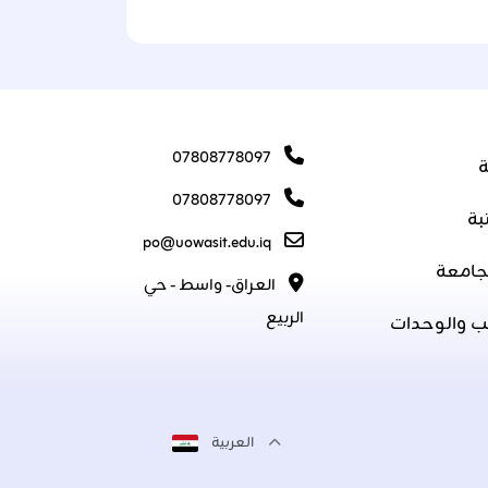
07808778097
ة
07808778097
بة
po@uowasit.edu.iq
جامعة
العراق- واسط - حي
الربيع
ب والوحدات
العربية