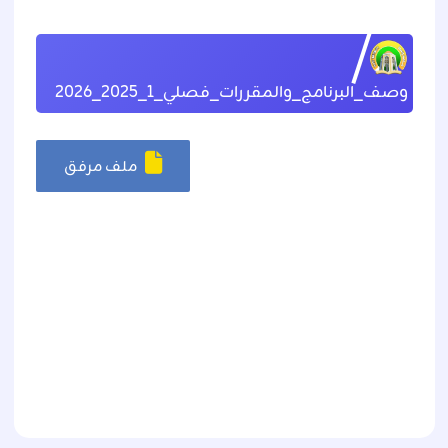
وصف_البرنامج_والمقررات_فصلي_1_2025_2026
ملف مرفق