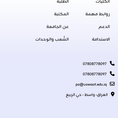
الكليات
الطلبة
روابط مهمة
المكتبة
الدعم
عن الجامعة
الاستدامة
الشُعب والوحدات
07808778097
07808778097
po@uowasit.edu.iq
العراق- واسط - حي الربيع