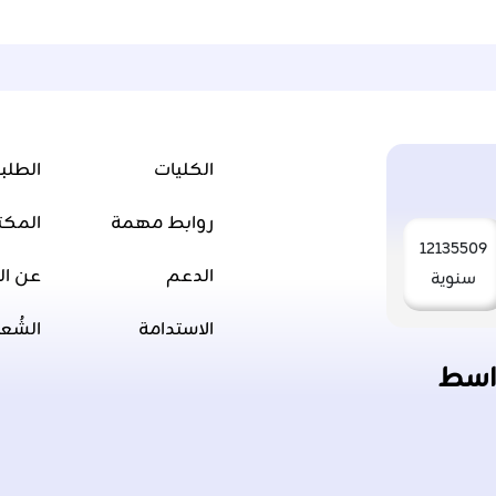
الكليات
الطلب
روابط مهمة
المكت
12135509
الدعم
عن ال
سنوية
الاستدامة
الشُع
اسط