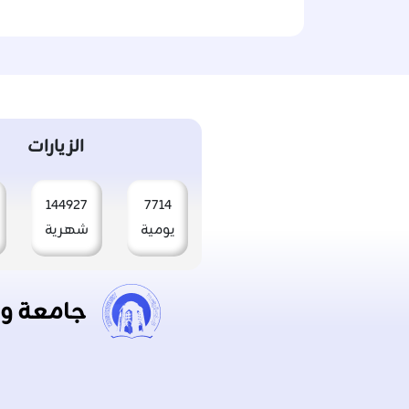
الزيارات
144927
7714
يومية
شهرية
جامعة و