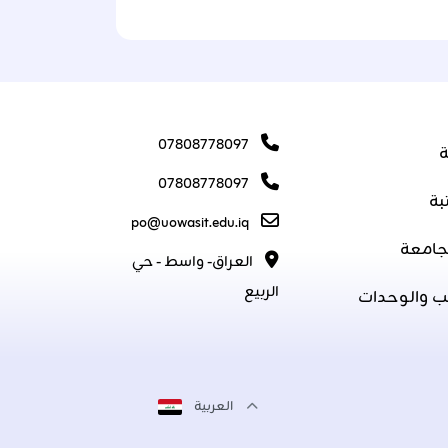
07808778097
ة
07808778097
بة
po@uowasit.edu.iq
جامعة
العراق- واسط - حي
الربيع
ب والوحدات
العربية