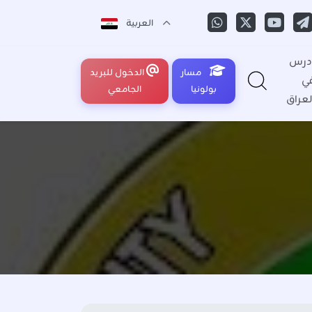
العربية
درس
مسار
الدخول للبريد
ي
بولونيا
الجامعي
لعراق