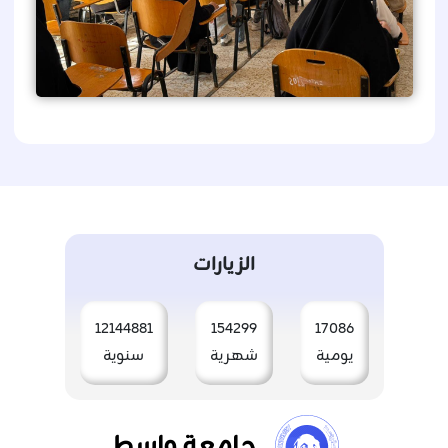
الزيارات
12144881
154299
17086
يومية
شهرية
سنوية
جامعة واسط