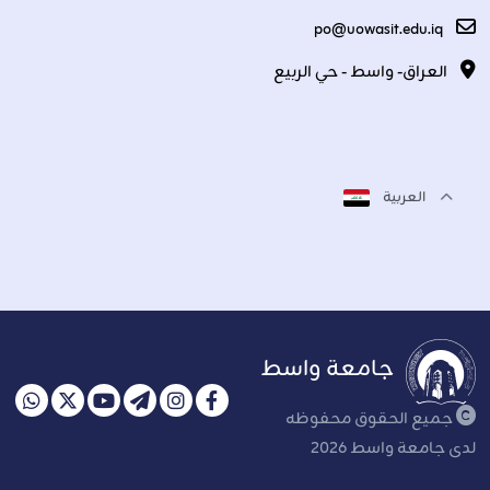
po@uowasit.edu.iq
العراق- واسط - حي الربيع
العربية
جامعة واسط
جميع الحقوق محفوظه
لدى جامعة واسط 2026