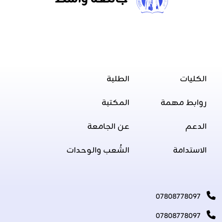
الكليات
الطلبة
روابط مهمة
المكتبة
الدعم
عن الجامعة
الاستدامة
الشُعب والوحدات
07808778097
07808778097