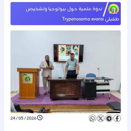
ندوة علمية حول بيولوجيا وتشخيص
طفيلي Trypanosoma evansi
2026 / 05 / 24