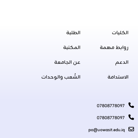
الكليات
الطلبة
روابط مهمة
المكتبة
الدعم
عن الجامعة
الاستدامة
الشُعب والوحدات
07808778097
07808778097
po@uowasit.edu.iq