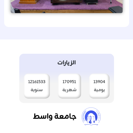
الزيارات
12161533
170951
13904
يومية
شهرية
سنوية
جامعة واسط