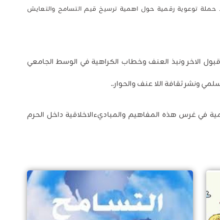
ط حملة توعوية رقمية حول اهمية ترسيخ قيم التسامح والتعايش
بول الاخر ونبذ العنف وخطاب الكراهية في الوسط الجامعي
مي ونشر ثقافة اللا عنف والحوار..
ية في غرس هذه المفاهيم والمباديءالاخلاقية داخل الحرم