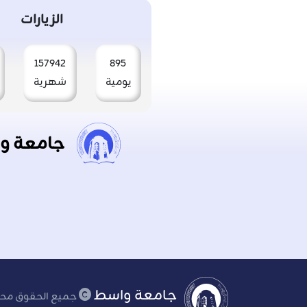
الزيارات
157942
895
يومية
شهرية
جامعة و
جامعة واسط
جميع الحقوق محفو