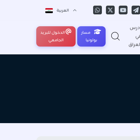
العربية
درس
مسار
الدخول للبريد
ي
بولونيا
الجامعي
لعراق