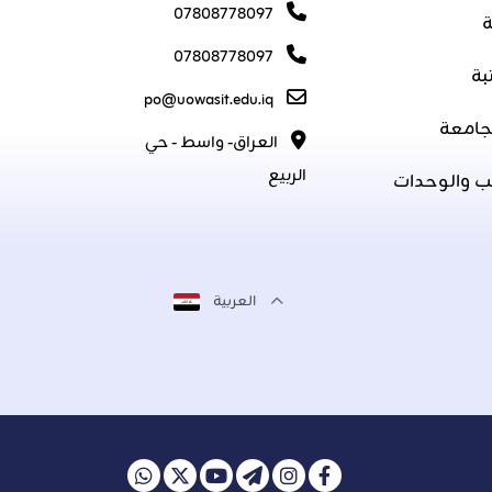
07808778097
ة
07808778097
بة
po@uowasit.edu.iq
جامعة
العراق- واسط - حي
الربيع
ب والوحدات
العربية