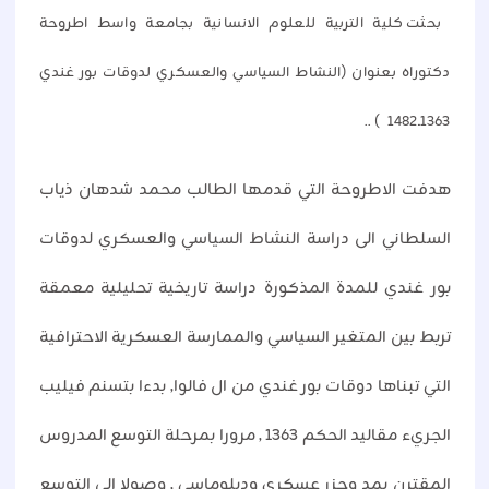
بحثت كلية التربية للعلوم الانسانية بجامعة واسط اطروحة
دكتوراه بعنوان (النشاط السياسي والعسكري لدوقات بور غندي
1363ـ1482 ) ..
هدفت الاطروحة التي قدمها الطالب محمد شدهان ذياب
السلطاني الى دراسة النشاط السياسي والعسكري لدوقات
بور غندي للمدة المذكورة دراسة تاريخية تحليلية معمقة
تربط بين المتغير السياسي والممارسة العسكرية الاحترافية
التي تبناها دوقات بور غندي من ال فالوا, بدءا بتسنم فيليب
الجريء مقاليد الحكم 1363 , مرورا بمرحلة التوسع المدروس
المقترن بمد وجزر عسكري ودبلوماسي , وصولا الى التوسع