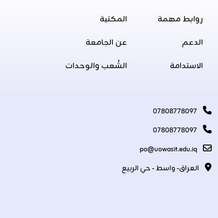
روابط مهمة
المكتبة
الدعم
عن الجامعة
الاستدامة
الشُعب والوحدات
07808778097
07808778097
po@uowasit.edu.iq
العراق- واسط - حي الربيع