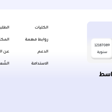
الكليات
الطلب
روابط مهمة
المكت
12187089
الدعم
عن ال
سنوية
الاستدامة
الشُع
اسط