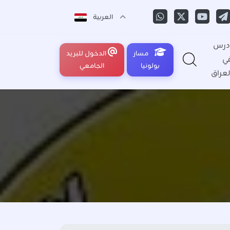
العربية
درس
مسار
الدخول للبريد
ي
بولونيا
الجامعي
لعراق