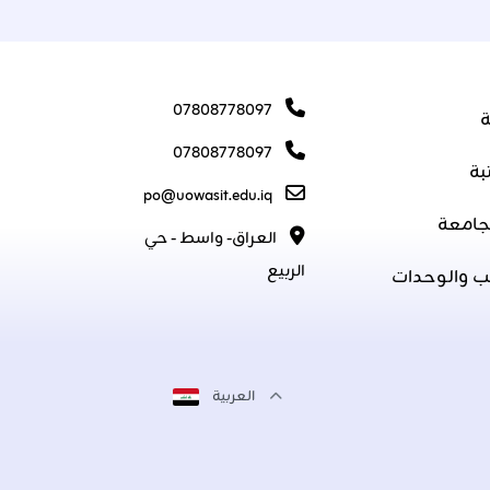
07808778097
ة
07808778097
بة
po@uowasit.edu.iq
جامعة
العراق- واسط - حي
الربيع
ب والوحدات
العربية