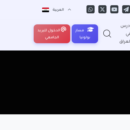
العربية
درس
مسار
الدخول للبريد
ي
بولونيا
الجامعي
لعراق