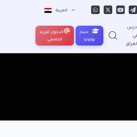
العربية
درس
مسار
الدخول للبريد
ي
بولونيا
الجامعي
لعراق