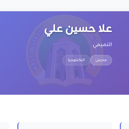
علا حسين علي
التميمي
مدرس
التكنلوجيا