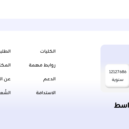
الكليات
الطلب
روابط مهمة
المكت
12127686
الدعم
عن ال
سنوية
الاستدامة
الشُع
اسط