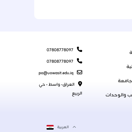
07808778097
ة
07808778097
بة
po@uowasit.edu.iq
جامعة
العراق- واسط - حي
الربيع
ب والوحدات
العربية