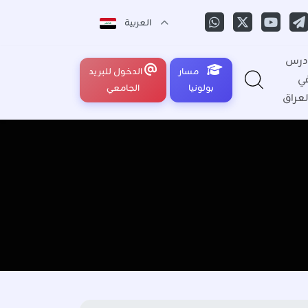
العربية
درس
مسار
الدخول للبريد
ي
بولونيا
الجامعي
لعراق