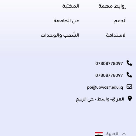
روابط مهمة
المكتبة
الدعم
عن الجامعة
الاستدامة
الشُعب والوحدات
07808778097
07808778097
po@uowasit.edu.iq
العراق- واسط - حي الربيع
العربية