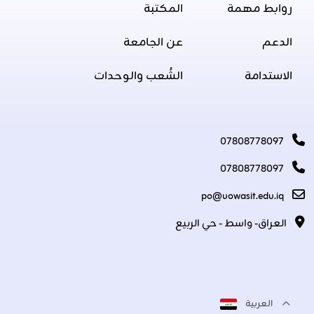
روابط مهمة
المكتبة
الدعم
عن الجامعة
الاستدامة
الشُعب والوحدات
07808778097
07808778097
po@uowasit.edu.iq
العراق- واسط - حي الربيع
العربية