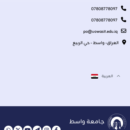
07808778097
07808778097
po@uowasit.edu.iq
العراق- واسط - حي الربيع
العربية
جامعة واسط